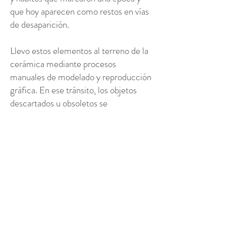
que hoy aparecen como restos en vías
de desaparición.
Llevo estos elementos al terreno de la
cerámica mediante procesos
manuales de modelado y reproducción
gráfica. En ese tránsito, los objetos
descartados u obsoletos se
transforman en artefactos esenciales:
reaparecen en un nuevo reencuadre,
donde lo íntimo se vuelve colectivo y
cada pieza actúa como detonador de
imaginación y memoria compartida.